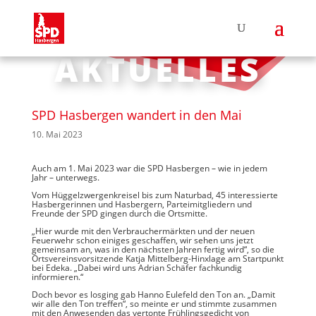
AKTUELLES
SPD Hasbergen wandert in den Mai
10. Mai 2023
Auch am 1. Mai 2023 war die SPD Hasbergen – wie in jedem
Jahr – unterwegs.
Vom Hüggelzwergenkreisel bis zum Naturbad, 45 interessierte
Hasbergerinnen und Hasbergern, Parteimitgliedern und
Freunde der SPD gingen durch die Ortsmitte.
„Hier wurde mit den Verbrauchermärkten und der neuen
Feuerwehr schon einiges geschaffen, wir sehen uns jetzt
gemeinsam an, was in den nächsten Jahren fertig wird“, so die
Ortsvereinsvorsitzende Katja Mittelberg-Hinxlage am Startpunkt
bei Edeka. „Dabei wird uns Adrian Schäfer fachkundig
informieren.“
Doch bevor es losging gab Hanno Eulefeld den Ton an. „Damit
wir alle den Ton treffen“, so meinte er und stimmte zusammen
mit den Anwesenden das vertonte Frühlingsgedicht von