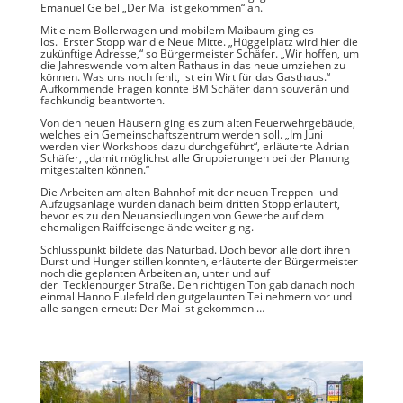
Emanuel Geibel „Der Mai ist gekommen“ an.
Mit einem Bollerwagen und mobilem Maibaum ging es
los. Erster Stopp war die Neue Mitte. „Hüggelplatz wird hier die
zukünftige Adresse,“ so Bürgermeister Schäfer. „Wir hoffen, um
die Jahreswende vom alten Rathaus in das neue umziehen zu
können. Was uns noch fehlt, ist ein Wirt für das Gasthaus.“
Aufkommende Fragen konnte BM Schäfer dann souverän und
fachkundig beantworten.
Von den neuen Häusern ging es zum alten Feuerwehrgebäude,
welches ein Gemeinschaftszentrum werden soll. „Im Juni
werden vier Workshops dazu durchgeführt“, erläuterte Adrian
Schäfer, „damit möglichst alle Gruppierungen bei der Planung
mitgestalten können.“
Die Arbeiten am alten Bahnhof mit der neuen Treppen- und
Aufzugsanlage wurden danach beim dritten Stopp erläutert,
bevor es zu den Neuansiedlungen von Gewerbe auf dem
ehemaligen Raiffeisengelände weiter ging.
Schlusspunkt bildete das Naturbad. Doch bevor alle dort ihren
Durst und Hunger stillen konnten, erläuterte der Bürgermeister
noch die geplanten Arbeiten an, unter und auf
der Tecklenburger Straße. Den richtigen Ton gab danach noch
einmal Hanno Eulefeld den gutgelaunten Teilnehmern vor und
alle sangen erneut: Der Mai ist gekommen …