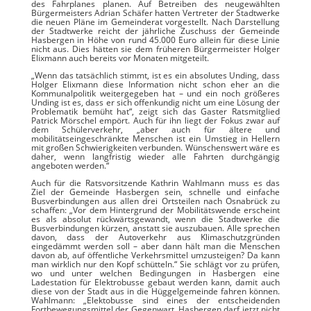
des Fahrplanes planen. Auf Betreiben des neugewählten
Bürgermeisters Adrian Schäfer hatten Vertreter der Stadtwerke
die neuen Pläne im Gemeinderat vorgestellt. Nach Darstellung
der Stadtwerke reicht der jährliche Zuschuss der Gemeinde
Hasbergen in Höhe von rund 45.000 Euro allein für diese Linie
nicht aus. Dies hätten sie dem früheren Bürgermeister Holger
Elixmann auch bereits vor Monaten mitgeteilt.
„Wenn das tatsächlich stimmt, ist es ein absolutes Unding, dass
Holger Elixmann diese Information nicht schon eher an die
Kommunalpolitik weitergegeben hat – und ein noch größeres
Unding ist es, dass er sich offenkundig nicht um eine Lösung der
Problematik bemüht hat“, zeigt sich das Gaster Ratsmitglied
Patrick Mörschel empört. Auch für ihn liegt der Fokus zwar auf
dem Schülerverkehr, „aber auch für ältere und
mobilitätseingeschränkte Menschen ist ein Umstieg in Hellern
mit großen Schwierigkeiten verbunden. Wünschenswert wäre es
daher, wenn langfristig wieder alle Fahrten durchgängig
angeboten werden.“
Auch für die Ratsvorsitzende Kathrin Wahlmann muss es das
Ziel der Gemeinde Hasbergen sein, schnelle und einfache
Busverbindungen aus allen drei Ortsteilen nach Osnabrück zu
schaffen: „Vor dem Hintergrund der Mobilitätswende erscheint
es als absolut rückwärtsgewandt, wenn die Stadtwerke die
Busverbindungen kürzen, anstatt sie auszubauen. Alle sprechen
davon, dass der Autoverkehr aus Klimaschutzgründen
eingedämmt werden soll – aber dann hält man die Menschen
davon ab, auf öffentliche Verkehrsmittel umzusteigen? Da kann
man wirklich nur den Kopf schütteln.“ Sie schlägt vor zu prüfen,
wo und unter welchen Bedingungen in Hasbergen eine
Ladestation für Elektrobusse gebaut werden kann, damit auch
diese von der Stadt aus in die Hüggelgemeinde fahren können.
Wahlmann: „Elektobusse sind eines der entscheidenden
Fortbewegungsmittel der Gegenwart. Hasbergen darf jetzt nicht