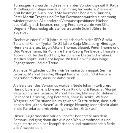
Turnusgemäß wurde in diesem Jahr der Vorstand gewählt. Katja
Mittelberg-Hinxlage wurde einstimmig für weitere 2 Jahre im
Amt bestätigt. Auch ihre 3 Stellvertreter Benjamin Hinrichs,
Peter Martin Tröger und Stefan Wortmann wurden einstimmig
wiedergewählt. Alle anderen Vorstandspositionen blieben
ebenfalls gleich besetzt, nur Jörg Petersen wurde von Silke
Degener- Paschedag als stellvertretende Schriftführerin
abgelöst.
Geehrt wurden für 10 Jahre Mitgliedschaft in der SPD Gisela
Tulia und Rainer Typke, für 25 Jahre Katja Mittelberg-Hinxlage,
Henrieke Zierau, Ergün Alkan, Thomas Sleutel, Peter Thome und
Udo Wiedemann, für 40 Jahre Hans-Georg Weißleder, Thorsten
Köpke und Hertha Buchholz, für 50 Jahre Dieter Schirmbeck,
Marlies Köpke und Gerd Köpke. Vielen Dank für das lange
Engagement und die Treue.
Als neue Mitglieder durften wir Veronica Schneppat, Semra
Lazarov, Marcel Haacke, Vlonjat Paqarizi und Endrit Paqarizi
begrüßen. Schön, dass Ihr dabei seid!
Als Beisitzer des Vorstands wurden Neele Johann-to-Büren,
Hanno Eulefeld, Jens Dreyer, Petra Kirk, Endrit Paqarizi, Vlonjat
Paqarizi, Semra Lazarov, Marcel Haacke, Mareile Dördelmann,
Bernhard Hemsing, Jörg Petersen, Karin Ruschke, Wilfried
Wagner und Christiane Knuth gewählt. Gut zu sehen, dass sich
neben den „alten Hasen“ auch einige Neumitglieder direkt aktiv
in die Parteiarbeit mit einbringen wollen. Glück auf!
Unser Bürgermeister Adrian Schäfer berichtete aus dem
Rathaus und ging dann direkt in den Wahlkampfmodus und
begeisterte mit einer kämpferischen und motivierenden Rede
alle Anwesenden.