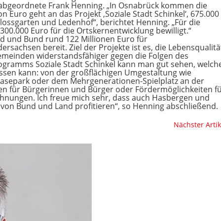
abgeordnete Frank Henning. „In Osnabrück kommen die
on Euro geht an das Projekt ‚Soziale Stadt Schinkel‘, 675.000
hlossgarten und Ledenhof“, berichtet Henning. „Für die
.000 Euro für die Ortskernentwicklung bewilligt.“
nd und Bund rund 122 Millionen Euro für
achsen bereit. Ziel der Projekte ist es, die Lebensqualitä
emeinden widerstandsfähiger gegen die Folgen des
gramms Soziale Stadt Schinkel kann man gut sehen, welch
sen kann: von der großflächigen Umgestaltung wie
Hasepark oder dem Mehrgenerationen-Spielplatz an der
n für Bürgerinnen und Bürger oder Fördermöglichkeiten f
nungen. Ich freue mich sehr, dass auch Hasbergen und
von Bund und Land profitieren“, so Henning abschließend.
Nächster Artik