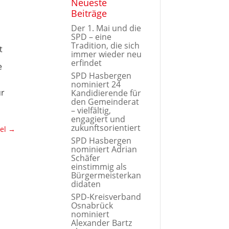
Neueste
Beiträge
Der 1. Mai und die
SPD – eine
Tradition, die sich
t
immer wieder neu
erfindet
e
SPD Hasbergen
nominiert 24
ür
Kandidierende für
den Gemeinderat
– vielfältig,
engagiert und
zukunftsorientiert
el
→
SPD Hasbergen
nominiert Adrian
Schäfer
einstimmig als
Bürgermeisterkan
didaten
SPD-Kreisverband
Osnabrück
nominiert
Alexander Bartz